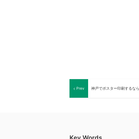
Prev
Key Words