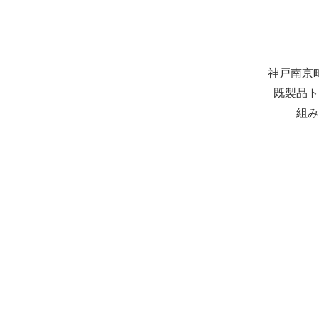
神戸南京
既製品ト
組み