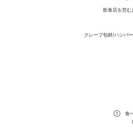
飲食店を営む
クレープ包材/ハンバー
① 食べ