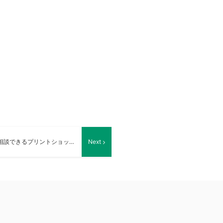
展示会・催事等の印刷物でお困りなら相談できるプリントショップカンプリ神戸店へ
Next