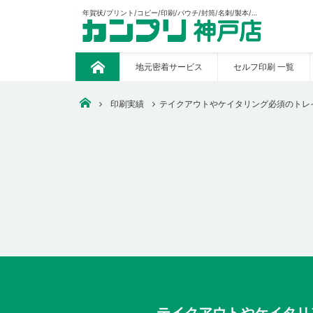
年賀状/プリント/コピー/印刷/パウチ/封筒/名刺/製本/CAD出力/販促の制作等々あらゆる印刷おまかせください。
地元密着サービス
セルフ印刷 一覧
ト
ッ
プ
三宮、元町で安いコピー・印刷なら【カンプリ神戸店】
印刷実績