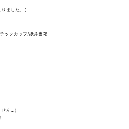
まりました。）
スチックカップ/紙弁当箱
ません…）
握